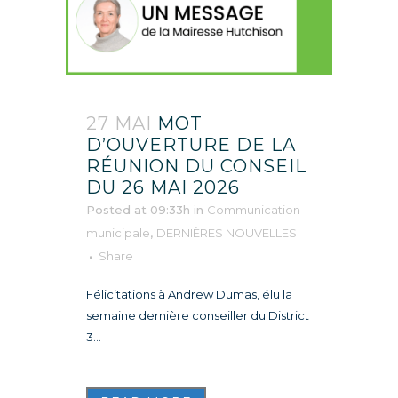
27 MAI
MOT
D’OUVERTURE DE LA
RÉUNION DU CONSEIL
DU 26 MAI 2026
Posted at 09:33h
in
Communication
municipale
,
DERNIÈRES NOUVELLES
Share
Félicitations à Andrew Dumas, élu la
semaine dernière conseiller du District
3...