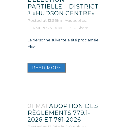
PARTIELLE – DISTRICT
3 «HUDSON CENTRE»
Posted at 13:56h
in
Avis publics
,
DERNIÈRES NOUVELLES
Share
La personne suivante a été proclamée
élue...
READ MORE
01 MAI
ADOPTION DES
RÈGLEMENTS 779.1-
2026 ET 781-2026
Posted at 12:26h
in
Avis publics
,