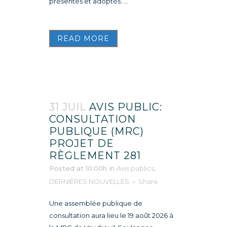
présentés et adoptés.....
READ MORE
31 JUIL
AVIS PUBLIC:
CONSULTATION
PUBLIQUE (MRC)
PROJET DE
RÈGLEMENT 281
Posted at 10:00h
in
Avis publics
,
DERNIÈRES NOUVELLES
Share
Une assemblée publique de
consultation aura lieu le 19 août 2026 à