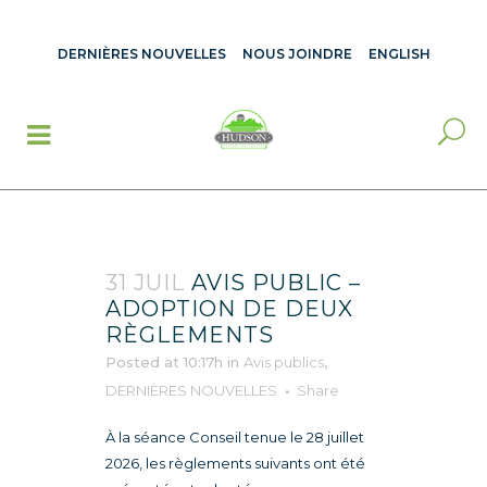
DERNIÈRES NOUVELLES
NOUS JOINDRE
ENGLISH
31 JUIL
AVIS PUBLIC –
ADOPTION DE DEUX
RÈGLEMENTS
Posted at 10:17h
in
Avis publics
,
DERNIÈRES NOUVELLES
Share
À la séance Conseil tenue le 28 juillet
2026, les règlements suivants ont été