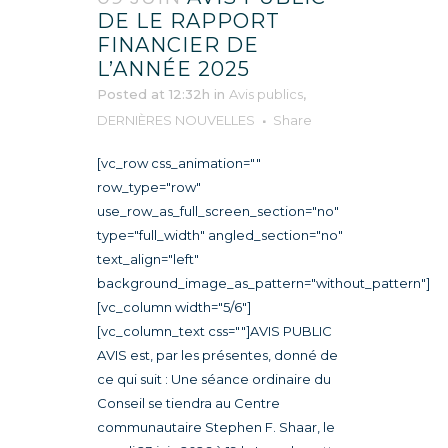
DE LE RAPPORT
FINANCIER DE
L’ANNÉE 2025
Posted at 12:32h
in
Avis publics
,
DERNIÈRES NOUVELLES
Share
[vc_row css_animation=""
row_type="row"
use_row_as_full_screen_section="no"
type="full_width" angled_section="no"
text_align="left"
background_image_as_pattern="without_pattern"]
[vc_column width="5/6"]
[vc_column_text css=""]AVIS PUBLIC
AVIS est, par les présentes, donné de
ce qui suit : Une séance ordinaire du
Conseil se tiendra au Centre
communautaire Stephen F. Shaar, le