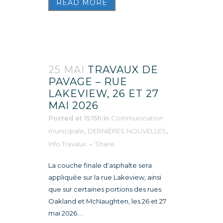
READ MORE
25 MAI
TRAVAUX DE
PAVAGE – RUE
LAKEVIEW, 26 ET 27
MAI 2026
Posted at 15:15h
in
Communication
municipale
,
DERNIÈRES NOUVELLES
,
Info Travaux
Share
La couche finale d’asphalte sera
appliquée sur la rue Lakeview, ainsi
que sur certaines portions des rues
Oakland et McNaughten, les 26 et 27
mai 2026....