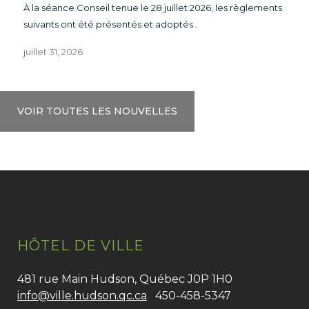
À la séance Conseil tenue le 28 juillet 2026, les règlements
suivants ont été présentés et adoptés..
juillet 31, 2026
VOIR TOUTES LES NOUVELLES
HÔTEL DE VILLE
481 rue Main Hudson, Québec J0P 1H0
info@ville.hudson.qc.ca
450-458-5347