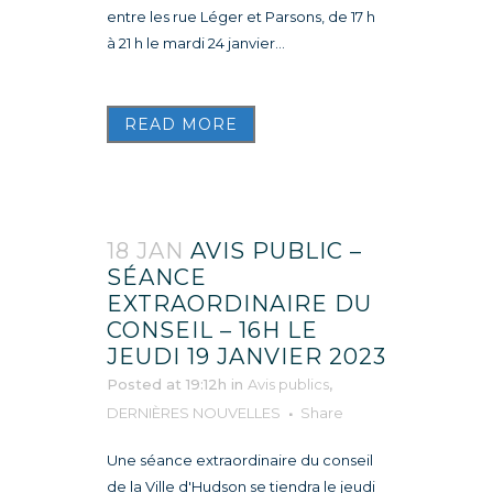
entre les rue Léger et Parsons, de 17 h
à 21 h le mardi 24 janvier...
READ MORE
18 JAN
AVIS PUBLIC –
SÉANCE
EXTRAORDINAIRE DU
CONSEIL – 16H LE
JEUDI 19 JANVIER 2023
Posted at 19:12h
in
Avis publics
,
DERNIÈRES NOUVELLES
Share
Une séance extraordinaire du conseil
de la Ville d'Hudson se tiendra le jeudi