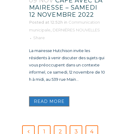
09 NOV
CAFÉ AVEC LA
MAIRESSE – SAMEDI
12 NOVEMBRE 2022
Posted at 12:52h
in
Communication
municipale
,
DERNIÈRES NOUVELLES
Share
La mairesse Hutchison invite les
résidents à venir discuter des sujets qui
vous préoccupent dans un contexte
informel, ce samedi, 12 novembre de 10
h à midi, au 539 rue Main...
READ MORE
1
2
3
4