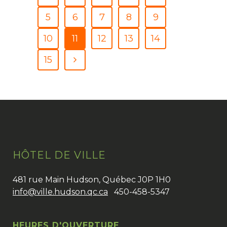
5
6
7
8
9
10
11
12
13
14
15
HÔTEL DE VILLE
481 rue Main Hudson, Québec J0P 1H0
info@ville.hudson.qc.ca
450-458-5347
HEURES D'OUVERTURE