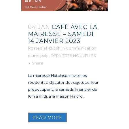
04 JAN
CAFÉ AVEC LA
MAIRESSE – SAMEDI
14 JANVIER 2023
Posted at 12:36h
in
Communication
municipale
,
DERNIÈRES NOUVELLES
Share
La mairesse Hutchison invite les
résidents à discuter des sujets qui leur
préoccupent, le samedi, 14 janvier de
10 h à midi, à la maison Halcro...
READ MORE