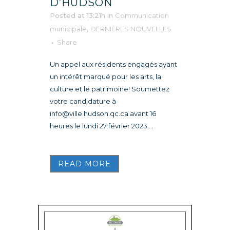
D’HUDSON
Posted at 13:21h
in
Communication
municipale
,
DERNIÈRES NOUVELLES
Share
Un appel aux résidents engagés ayant
un intérêt marqué pour les arts, la
culture et le patrimoine! Soumettez
votre candidature à
info@ville.hudson.qc.ca avant 16
heures le lundi 27 février 2023....
READ MORE