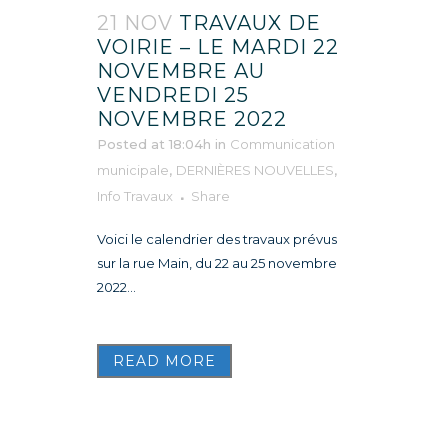
21 NOV
TRAVAUX DE
VOIRIE – LE MARDI 22
NOVEMBRE AU
VENDREDI 25
NOVEMBRE 2022
Posted at 18:04h
in
Communication
municipale
,
DERNIÈRES NOUVELLES
,
Info Travaux
Share
Voici le calendrier des travaux prévus
sur la rue Main, du 22 au 25 novembre
2022...
READ MORE