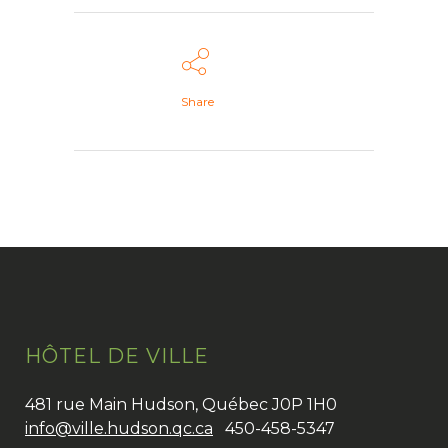
Share
HÔTEL DE VILLE
481 rue Main Hudson, Québec J0P 1H0
info@ville.hudson.qc.ca
450-458-5347