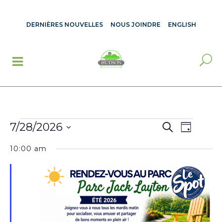
DERNIÈRES NOUVELLES
NOUS JOINDRE
ENGLISH
ÉVÈNEMENTS
RECHERCH
7/28/2026
Recherche
NAVIGA
Jour
FOR
ET
Sélectionnez
DE
JUILLET
NAVIGATIO
10:00 am
une
28,
VUES
DE
2026
date.
VUES
ÉVÈNE
ÉVÈNEME