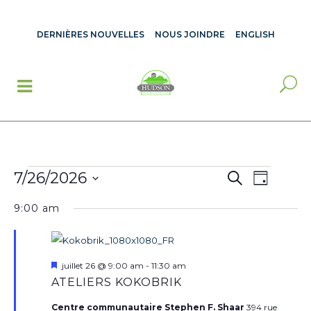
DERNIÈRES NOUVELLES
NOUS JOINDRE
ENGLISH
ÉVÈNEMENTS
RECHERCH
7/26/2026
Recherche
NAVIGA
Jour
FOR
ET
Sélectionnez
DE
JUILLET
NAVIGATIO
9:00 am
une
26,
VUES
DE
2026
date.
VUES
ÉVÈNE
ÉVÈNEME
Mis
juillet 26 @ 9:00 am
-
11:30 am
en
ATELIERS KOKOBRIK
avant
Centre communautaire Stephen F. Shaar
394 rue