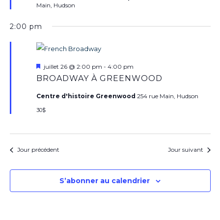
Main, Hudson
2:00 pm
Mis
juillet 26 @ 2:00 pm
-
4:00 pm
en
BROADWAY À GREENWOOD
avant
Centre d'histoire Greenwood
254 rue Main, Hudson
30$
Jour précédent
Jour suivant
S’abonner au calendrier