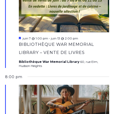
Mis
juin 7 @ 1:00 pm
-
juin 13 @ 2:00 pm
en
BIBLIOTHÈQUE WAR MEMORIAL
avant
LIBRARY – VENTE DE LIVRES
Bibliothèque War Memorial Library
60, rue Elm,
Hudson Heights
8:00 pm