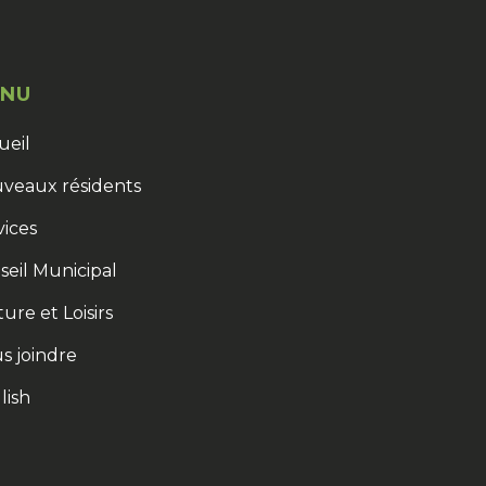
NU
ueil
veaux résidents
vices
seil Municipal
ure et Loisirs
s joindre
lish