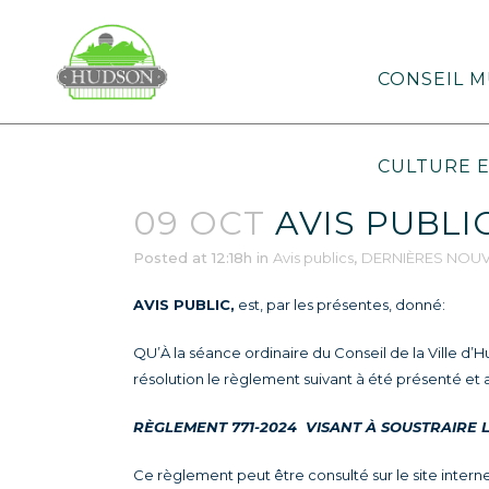
CONSEIL M
CULTURE E
09 OCT
AVIS PUBLI
Posted at 12:18h
in
Avis publics
,
DERNIÈRES NOUV
AVIS PUBLIC,
est, par les présentes, donné:
QU’À la séance ordinaire du Conseil de la Ville d
résolution le règlement suivant à été présenté et 
RÈGLEMENT 771-2024
VISANT À SOUSTRAIRE 
Ce règlement peut être consulté sur le site intern