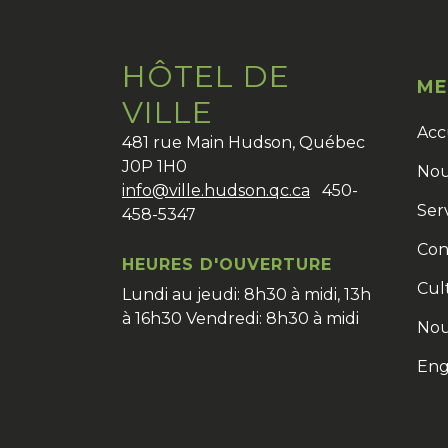
HÔTEL DE
ME
VILLE
Acc
481 rue Main Hudson, Québec
J0P 1H0
Nou
info@ville.hudson.qc.ca
450-
Ser
458-5347
Con
HEURES D'OUVERTURE
Cult
Lundi au jeudi: 8h30 à midi, 13h
à 16h30 Vendredi: 8h30 à midi
Nou
Eng