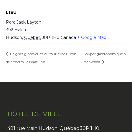
LIEU
Parc Jack Layton
392 Halcro
Hudson
,
Québec
J0P 1H0
Canada
+ Google Map
Beignes glacés cuits au four avec l’École
Souper gastronomique à
de desserts Le Bake Lab
Greenwood
HÔTEL DE VILLE
481 rue Main Hudson, Québec J0P 1H0