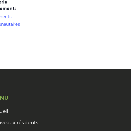
rie
nement:
ments
autaires
NU
ueil
veaux résidents