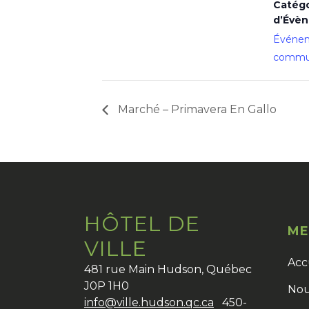
Catégo
d’Évè
Événe
commun
Marché – Primavera En Gallo
HÔTEL DE
ME
VILLE
Acc
481 rue Main Hudson, Québec
J0P 1H0
Nou
info@ville.hudson.qc.ca
450-