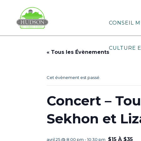
CONSEIL M
CULTURE E
« Tous les Évènements
Cet évènement est passé.
Concert – Tou
Sekhon et Liz
$15 À $35
avril 25 @ 8:00 pm
-
10:30 pm