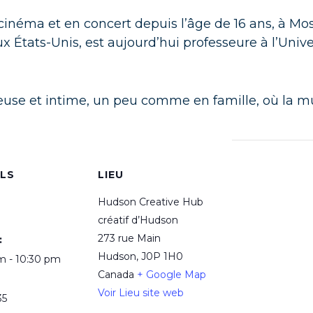
cinéma et en concert depuis l’âge de 16 ans, à Mosc
 États-Unis, est aujourd’hui professeure à l’Unive
reuse et intime, un peu comme en famille, où la 
ILS
LIEU
Hudson Creative Hub
créatif d’Hudson
273 rue Main
:
Hudson
,
J0P 1H0
m - 10:30 pm
Canada
+ Google Map
Voir Lieu site web
35